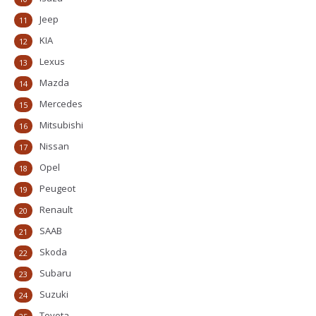
Jeep
11
KIA
12
Lexus
13
Mazda
14
Mercedes
15
Mitsubishi
16
Nissan
17
Opel
18
Peugeot
19
Renault
20
SAAB
21
Skoda
22
Subaru
23
Suzuki
24
Toyota