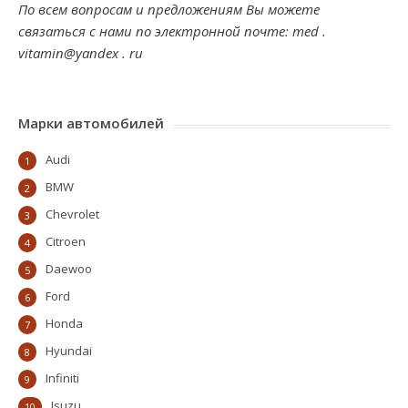
По всем вопросам и предложениям Вы можете
связаться с нами по электронной почте: med .
vitamin@yandex . ru
Марки автомобилей
Audi
1
BMW
2
Chevrolet
3
Citroen
4
Daewoo
5
Ford
6
Honda
7
Hyundai
8
Infiniti
9
Isuzu
10