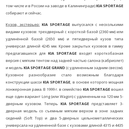
том числе и в России на заводе в Калининграде)
KIA SPORTAGE
собирают и сейчас.
Кузов, экстерьер:
KIA SPORTAGE
выпускался с несколькими
видами кузовов: трехдверный с короткой базой (2360 мм) или
удлинённой базой (2650 мм) и пятидверный кузов типа
универсал длиной 4245 мм. Кроме закрытых кузовов в гамму
предлагавшихся для
KIA SPORTAGE
входят короткобазная
версия с мягким тентом над задней частью салона (кабриолет)
и модель
KIA SPORTAGE GRAND
(с удлиненным задним свесом).
Кузовное разнообразие стало возможным благодаря
конструкции шасси
KIA SPORTAGE
, в основе которого мощная
лонжеронная рама. В 1999 г. в семейство
KIA SPORTAGE
вошел
еще один вариант Long (или Wagon) с удлиненным на 120 мм 5-
дверным кузовом. Теперь
KIA SPORTAGE
представляет 3-
дверная модель со съемным мягким верхом в зоне задних
сидений (Soft Top) и два 5-дверных цельнометаллических
универсала на удлиненной базе с кузовами длиной 4315 и 4435