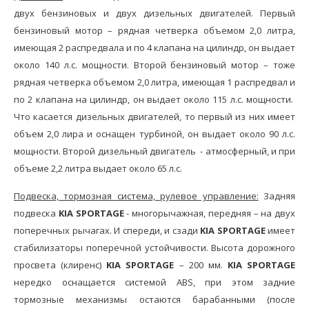
двух бензиновых и двух дизельных двигателей. Первый
бензиновый мотор – рядная четверка объемом 2,0 литра,
имеющая 2 распредвала и по 4 клапана на цилиндр, он выдает
около 140 л.с. мощности. Второй бензиновый мотор – тоже
рядная четверка объемом 2,0 литра, имеющая 1 распредвал и
по 2 клапана на цилиндр, он выдает около 115 л.с. мощности.
Что касается дизельных двигателей, то первый из них имеет
объем 2,0 лира и оснащен турбиной, он выдает около 90 л.с.
мощности. Второй дизельный двигатель - атмосферный, и при
объеме 2,2 литра выдает около 65 л.с.
Подвеска, тормозная система, рулевое управление:
Задняя
подвеска
KIA SPORTAGE
- многорычажная, передняя – на двух
поперечных рычагах. И спереди, и сзади
KIA SPORTAGE
имеет
стабилизаторы поперечной устойчивости. Высота дорожного
просвета (клиренс)
KIA SPORTAGE
– 200 мм.
KIA SPORTAGE
нередко оснащается системой ABS, при этом задние
тормозные механизмы остаются барабанными (после