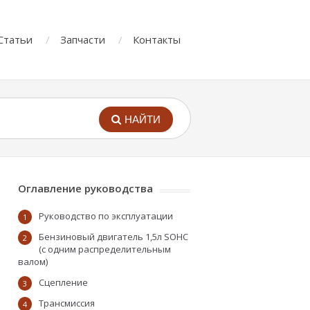
Статьи
Запчасти
Контакты
НАЙТИ
Оглавление руководства
Руководство по эксплуатации
1
Бензиновый двигатель 1,5л SOHC
2
(с одним распределительным
валом)
Сцепление
3
Трансмиссия
4