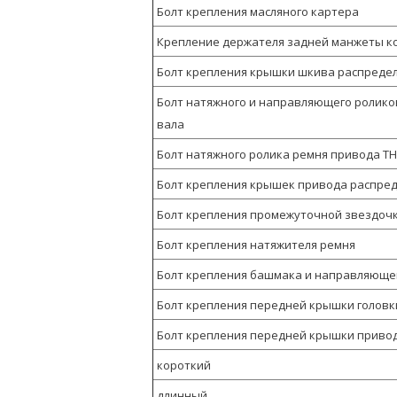
Болт крепления масляного картера
Крепление держателя задней манжеты к
Болт крепления крышки шкива распреде
Болт натяжного и направляющего ролико
вала
Болт натяжного ролика ремня привода Т
Болт крепления крышек привода распред
Болт крепления промежуточной звездоч
Болт крепления натяжителя ремня
Болт крепления башмака и направляюще
Болт крепления передней крышки головк
Болт крепления передней крышки приво
короткий
длинный