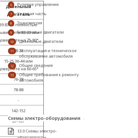
Рулевое управление
6
Дизельный
Ходовая часть
двигатель
7
Трансмиссия
8
39 83-93 полностью
Бензиновые двигатели
ыверните 83-93 или
9
доверните на 75-80°
Дизельные двигатели
10
18-22
Эксплуатация и техническое
11
обслуживание автомобиля
15-25 36-44 или
Общие сведения
12
доверните на 60-65°
Общие требования к ремонту
13
76-78
автомобиля
78-88
-
142-152
Схемы электро-оборудования
87-107
13.0 Схемы электро-
-
оборудования