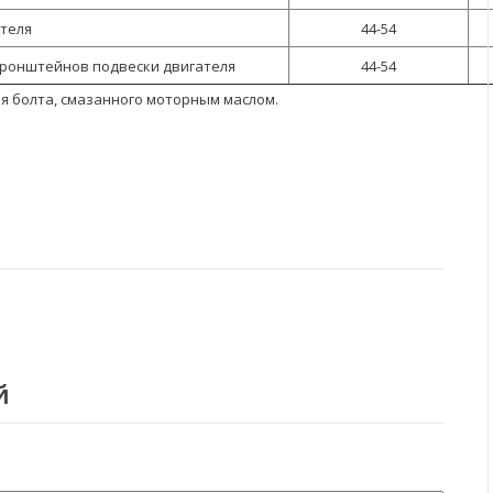
теля
44-54
кронштейнов подвески двигателя
44-54
ля болта, смазанного моторным маслом.
й