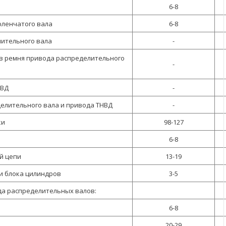
6-8
оленчатого вала
6-8
лительного вала
-
в ремня привода распределительного
-
НВД
-
елительного вала и привода ТНВД
-
ки
98-127
6-8
й цепи
13-19
и блока цилиндров
3-5
да распределительных валов:
6-8
20-29