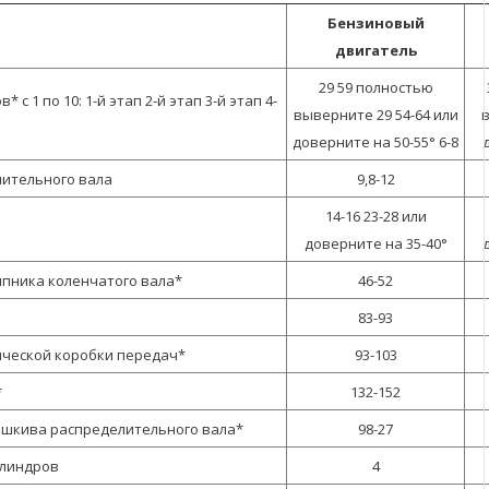
Бензиновый
двигатель
29 59 полностью
с 1 по 10: 1-й этап 2-й этап 3-й этап 4-
выверните 29 54-64 или
в
доверните на 50-55° 6-8
лительного вала
9,8-12
14-16 23-28 или
доверните на 35-40°
пника коленчатого вала*
46-52
83-93
ической коробки передач*
93-103
*
132-152
о шкива распределительного вала*
98-27
илиндров
4