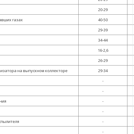
20-29
авших газах
40-50
29-39
34-44
16-2,6
26-29
лизатора на выпускном коллекторе
29-34
-
-
ния
-
-
спылителя
-
-