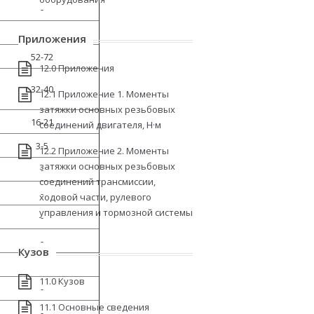
-
-
Приложения
52-72
12.0 Приложения
32-40
12.1 Приложение 1. Моменты
затяжки основных резьбовых
16-21
соединений двигателя, Н·м
3-5
12.2 Приложение 2. Моменты
затяжки основных резьбовых
-
соединений трансмиссии,
-
ходовой части, рулевого
управления и тормозной системы
-
-
Кузов
11.0 Кузов
-
11.1 Основные сведения
-