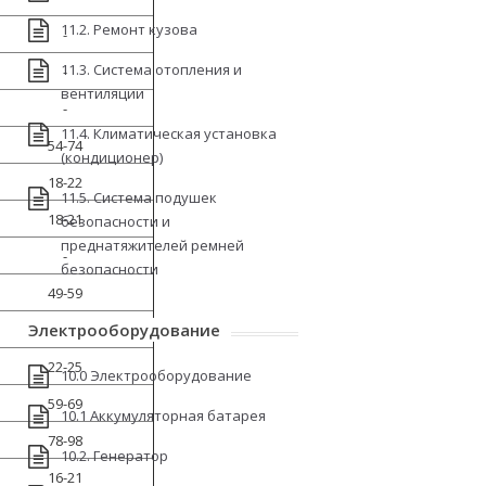
11.2. Ремонт кузова
-
11.3. Система отопления и
-
вентиляции
-
11.4. Климатическая установка
54-74
(кондиционер)
18-22
11.5. Система подушек
18-21
безопасности и
преднатяжителей ремней
-
безопасности
49-59
Электрооборудование
13-18
22-25
10.0 Электрооборудование
59-69
10.1 Аккумуляторная батарея
78-98
10.2. Генератор
16-21