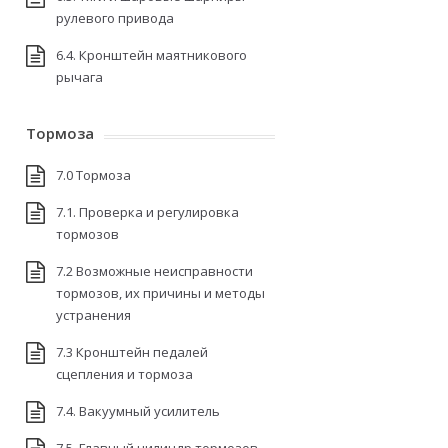
рулевого привода
6.4. Кронштейн маятникового
рычага
Тормоза
7.0 Тормоза
7.1. Проверка и регулировка
тормозов
7.2 Возможные неисправности
тормозов, их причины и методы
устранения
7.3 Кронштейн педалей
сцепления и тормоза
7.4. Вакуумный усилитель